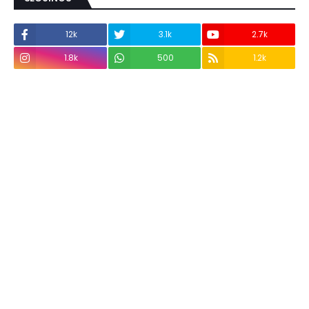
12k
3.1k
2.7k
1.8k
500
1.2k